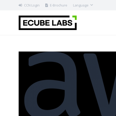
CCN Login
E-Brochure
Language