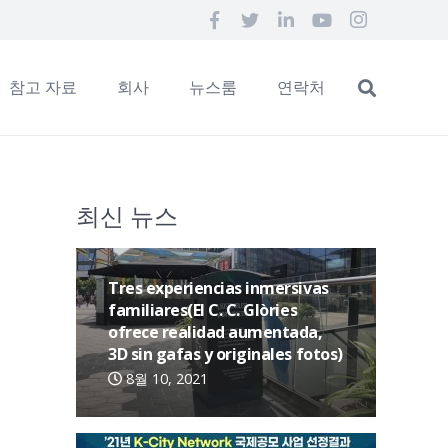
참고 자료
회사
뉴스룸
연락처
최신 뉴스
Tres experiencias inmersivas
familiares(El C. C. Glòries
ofrece realidad aumentada,
3D sin gafas y originales fotos)
8월 10, 2021