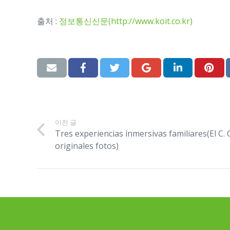
출처 :
정보통신신문(http://www.koit.co.kr)
이전 글
Tres experiencias inmersivas familiares(El C. 
originales fotos)